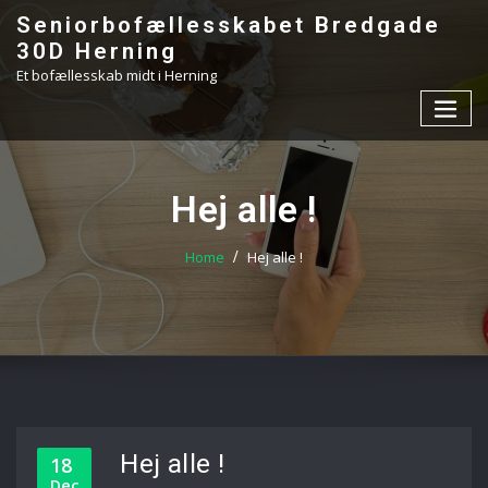
Skip
Seniorbofællesskabet Bredgade
to
30D Herning
content
Et bofællesskab midt i Herning
Hej alle !
Home
Hej alle !
Hej alle !
18
Dec